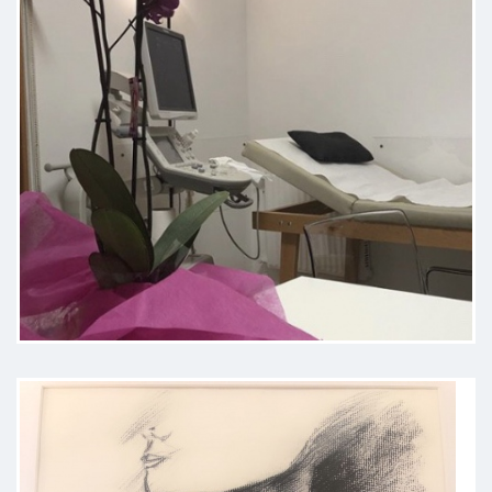
pazienza
Paziente
La dottoressa mi ha ascoltato e
rassicurata, non mi ha fatto sentire
giudicata e mi ha dato la cura di cui
avevo bisogno.
Paziente