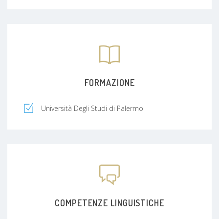
ASP di Agrigento.
Nel 2017 ho ricoperto incarico come dirigente
medico responsabile dell’ambulatorio per la
Diagnosi e cura dei Tumori Tiroidei presso l’UOC
di Endocrinologia dell’Ospedale V. Cervello
Ho partecipato, in qualità di relatore, a numerosi
congressi nazionali di Endocrinologia
Dal 2004 sono membro dell'AME (Associazione
FORMAZIONE
Medici Endocrinologi)
Nel 2018 -2019 e 2020 e 2022 ho partecipato, in
Università Degli Studi di Palermo
qualità di docente, al Corso SIUMB teorico-
pratico di addestramento in Ecografia internistica,
relazionando sull'approccio ecografico alle
patologie del collo (tiroide e linfonodi).
Dal 2017 sono membro dell'osservatorio
epidemiologico sui tumori tiroidei ITCO (Italian
Thyroid Observatory) Università Sapienza di
Roma
COMPETENZE LINGUISTICHE