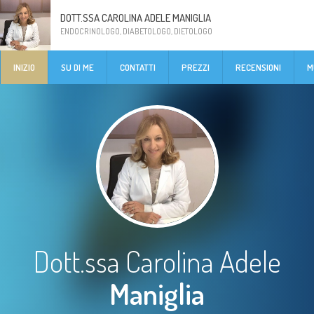
DOTT.SSA CAROLINA ADELE MANIGLIA
ENDOCRINOLOGO, DIABETOLOGO, DIETOLOGO
INIZIO
SU DI ME
CONTATTI
PREZZI
RECENSIONI
M
Dott.ssa Carolina Adele
Maniglia